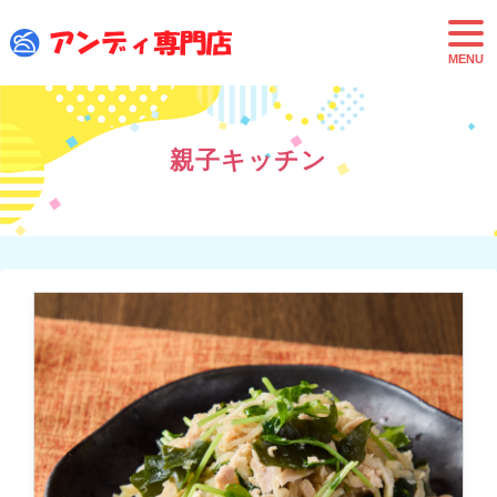
t
o
g
g
l
e
n
a
親子キッチン
v
i
g
a
t
i
o
n