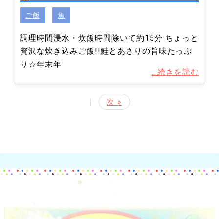
ご飯
魚
調理時間浸水・炊飯時間除いて約15分 ちょっと
贅沢な炊き込みご飯!!鮭とあさりの旨味たっぷ
り☆年末年
...続きを読む
|
次 »