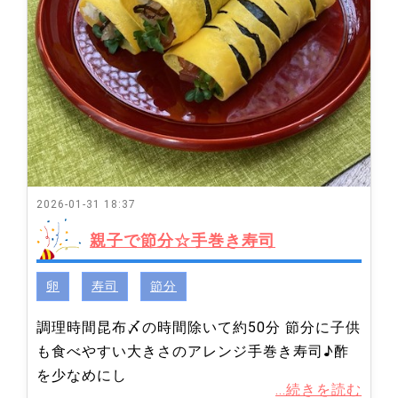
2026-01-31 18:37
親子で節分☆手巻き寿司
卵
寿司
節分
調理時間昆布〆の時間除いて約50分 節分に子供
も食べやすい大きさのアレンジ手巻き寿司♪酢
を少なめにし
...続きを読む