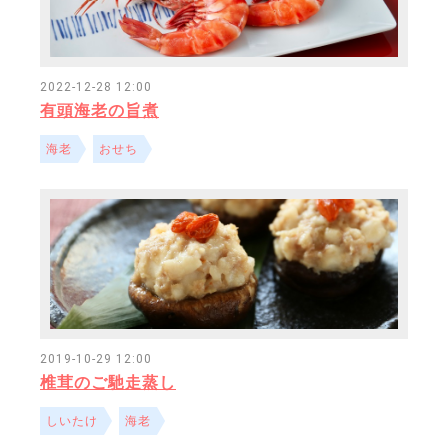
2022-12-28 12:00
有頭海老の旨煮
海老
おせち
2019-10-29 12:00
椎茸のご馳走蒸し
しいたけ
海老