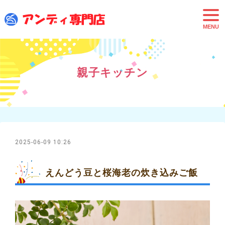
t
o
g
g
l
e
n
a
親子キッチン
v
i
g
a
t
i
o
n
2025-06-09 10:26
えんどう豆と桜海老の炊き込みご飯