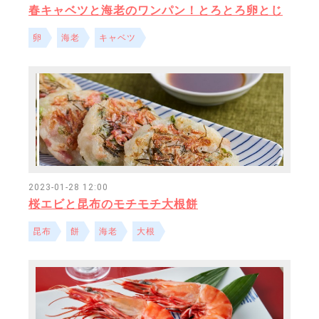
春キャベツと海老のワンパン！とろとろ卵とじ
卵
海老
キャベツ
2023-01-28 12:00
桜エビと昆布のモチモチ大根餅
昆布
餅
海老
大根