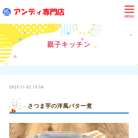
t
o
g
g
l
e
n
a
親子キッチン
v
i
g
a
t
i
o
n
2025-11-02 10:58
さつま芋の洋風バター煮