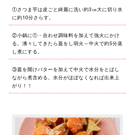
①さつま芋は皮ごと綺麗に洗い約3㎝大に切り水
に約10分さらす。
②小鍋に①・合わせ調味料を加えて強火にかけ
る。沸々してきたら蓋をし弱火～中火で約5分蒸
し煮にする。
③蓋を開けバターを加えて中火で水分をとばし
ながら煮含める。水分がほぼなくなれば出来上
がり！！