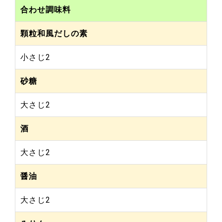
合わせ調味料
顆粒和風だしの素
小さじ2
砂糖
大さじ2
酒
大さじ2
醤油
大さじ2