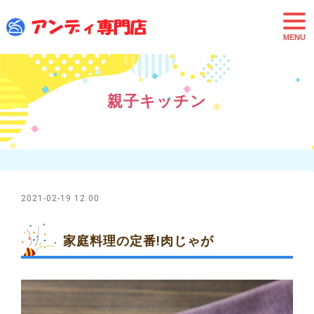
t
o
g
g
l
e
n
a
親子キッチン
v
i
g
a
t
i
o
n
2021-02-19 12:00
家庭料理の定番!肉じゃが