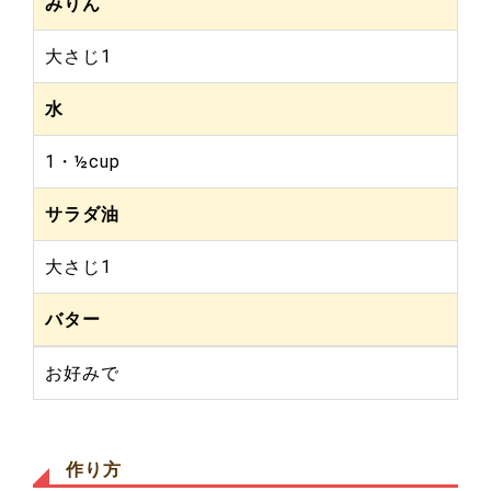
みりん
大さじ1
水
1・½cup
サラダ油
大さじ1
バター
お好みで
作り方