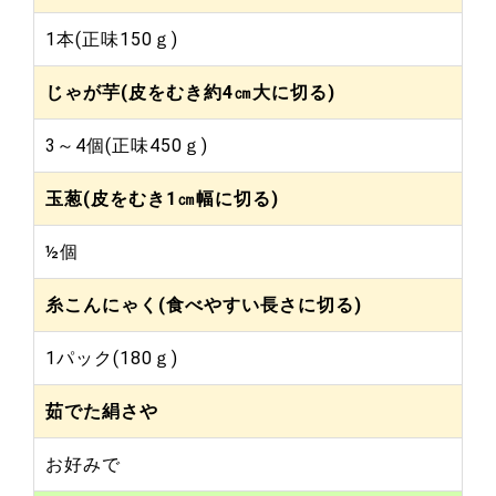
1本(正味150ｇ)
じゃが芋(皮をむき約4㎝大に切る)
3～4個(正味450ｇ)
玉葱(皮をむき1㎝幅に切る)
½個
糸こんにゃく(食べやすい長さに切る)
1パック(180ｇ)
茹でた絹さや
お好みで