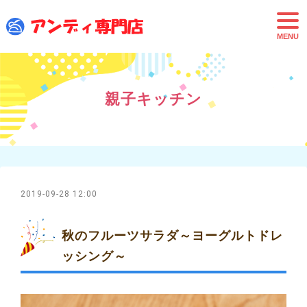
t
o
g
g
l
e
n
a
親子キッチン
v
i
g
a
t
i
o
n
2019-09-28 12:00
秋のフルーツサラダ～ヨーグルトドレ
ッシング～