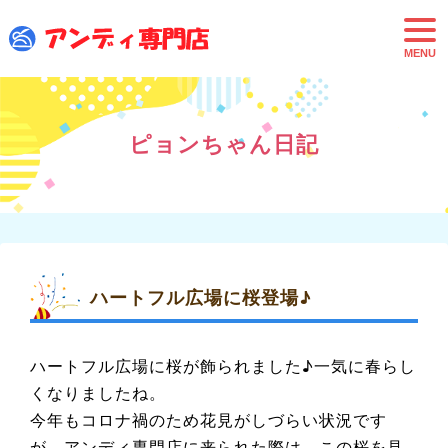
t
o
g
g
l
e
n
a
ピョンちゃん日記
v
i
g
a
t
i
o
n
ハートフル広場に桜登場♪
ハートフル広場に桜が飾られました♪一気に春らし
くなりましたね。
今年もコロナ禍のため花見がしづらい状況です
が、アンディ専門店に来られた際は、この桜を見